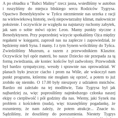
A po obiadku u "Babci Maliny" rzecz jasna, wsiedliśmy w autobus
i ruszyliśmy do miejsca bliskiego sercu Rodziców Tygrysa.
Opactwo Benedyktynów w Tyńcu niezmiennie nas urzeka z racji
na wielowiekową historię, swój niepowtarzalny klimat, malownicze
położenie. I oczywiście ze względu na najstarszy ruchomy zabytek,
jak sam o sobie mówi ojciec Leon. Mamy punkty styczne z
Benedyktynem. Przy poprzedniej wizycie spotkaliśmy Ojca między
regałami w księgarni, zaprosił nas na zaplecze i zapowiedział, że
będziemy mieli Syna. I mamy. I z tym Synem wróciliśmy do Tyńca.
Zwiedziliśmy Muzeum, a razem z przewodnikiem Klasztor.
Oczywiście był opór materii, bo nasze Dziecko nie przepada za tą
formą zwiedzania, ale koniec końców był zadwolony. Przewodnik
był bardzo sympatyczny, wesoły i sprawnie nas oprowadział. W
planach było jeszcze ciacho i prom na Wiśle, ale wskoczył nam
punkt programu, któremu nie mogłam się oprzeć, a potem to już
zrobiło się niemiło. O 17.00 były nieszpory z udziałem mnichów.
Bardzo mi zależało na tej modlitwie, Tata Tygrysa był jak
najbardziej za, więc poprosiliśmy najmłodszego członka naszej
ekipy o cierpliwość i pół godziny dla nas. Wiemy, jaki Synek ma
problem z kościołem (nuda), więc trzasnęliśmy pogadankę, że
rozumiemy, że nam zależy, że potem atrakcje... Znacie to.
Sądziliśmy, że doszliśmy do porozumienia. Niestety Tygrys