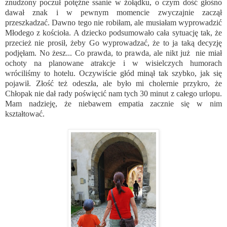
znudzony poczuł potężne ssanie w żołądku, o czym dość głośno
dawał znak i w pewnym momencie zwyczajnie zaczął
przeszkadzać. Dawno tego nie robiłam, ale musiałam wyprowadzić
Młodego z kościoła. A dziecko podsumowało cała sytuację tak, że
przecież nie prosił, żeby Go wyprowadzać, że to ja taką decyzję
podjęłam. No żesz... Co prawda, to prawda, ale nikt już nie miał
ochoty na planowane atrakcje i w wisielczych humorach
wróciliśmy to hotelu. Oczywiście głód minął tak szybko, jak się
pojawił. Złość też odeszła, ale było mi cholernie przykro, że
Chłopak nie dał rady poświęcić nam tych 30 minut z całego urlopu.
Mam nadzieję, że niebawem empatia zacznie się w nim
kształtować.