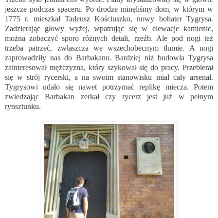
jeszcze podczas spaceru. Po drodze minęliśmy dom, w którym w
1775 r. mieszkał Tadeusz Kościuszko, nowy bohater Tygrysa.
Zadzierając głowy wyżej, wpatrując się w elewacje kamienic,
można zobaczyć sporo różnych detali, rzeźb. Ale pod nogi też
trzeba patrzeć, zwłaszcza we wszechobecnym tłumie. A nogi
zaprowadziły nas do Barbakanu. Bardziej niż budowla Tygrysa
zainteresował mężczyzna, który szykował się do pracy. Przebierał
się w strój rycerski, a na swoim stanowisku miał cały arsenał.
Tygrysowi udało się nawet potrzymać replikę miecza. Potem
zwiedzając Barbakan zerkał czy rycerz jest już w pełnym
rynsztunku.