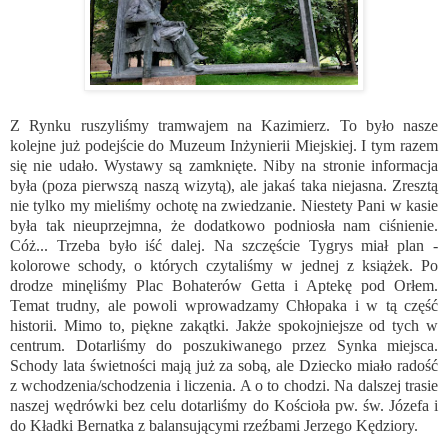
Z Rynku ruszyliśmy tramwajem na Kazimierz. To było nasze
kolejne już podejście do Muzeum Inżynierii Miejskiej. I tym razem
się nie udało. Wystawy są zamknięte. Niby na stronie informacja
była (poza pierwszą naszą wizytą), ale jakaś taka niejasna. Zresztą
nie tylko my mieliśmy ochotę na zwiedzanie. Niestety Pani w kasie
była tak nieuprzejmna, że dodatkowo podniosła nam ciśnienie.
Cóż... Trzeba było iść dalej. Na szczęście Tygrys miał plan -
kolorowe schody, o których czytaliśmy w jednej z książek. Po
drodze minęliśmy Plac Bohaterów Getta i Aptekę pod Orłem.
Temat trudny, ale powoli wprowadzamy Chłopaka i w tą część
historii. Mimo to, piękne zakątki. Jakże spokojniejsze od tych w
centrum. Dotarliśmy do poszukiwanego przez Synka miejsca.
Schody lata świetności mają już za sobą, ale Dziecko miało radość
z wchodzenia/schodzenia i liczenia. A o to chodzi. Na dalszej trasie
naszej wędrówki bez celu dotarliśmy do Kościoła pw. św. Józefa i
do Kładki Bernatka z balansującymi rzeźbami Jerzego Kędziory.